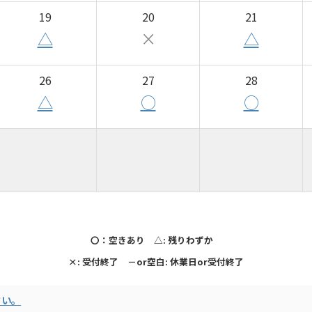
19
20
21
△
×
△
26
27
28
△
○
○
〇：空きあり △: 残りわずか
×: 受付終了 －or空白: 休業日or受付終了
さい。