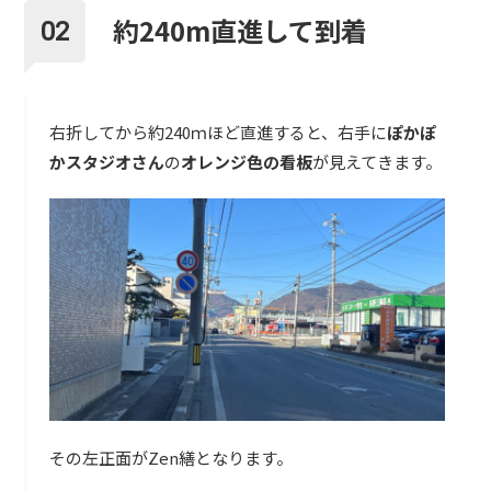
約240m直進して到着
右折してから約240ｍほど直進すると、右手に
ぽかぽ
かスタジオさん
の
オレンジ色の看板
が見えてきます。
その左正面がZen繕となります。