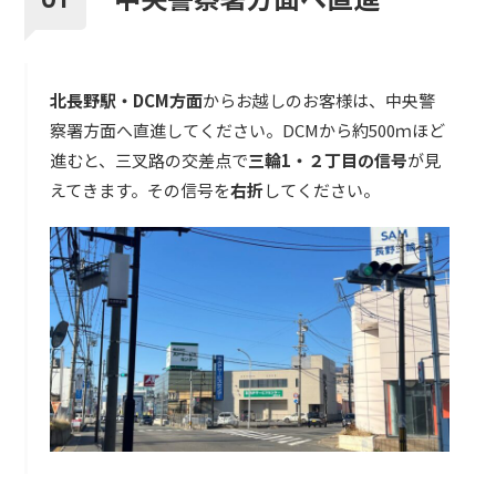
北長野駅・DCM方面
からお越しのお客様は、中央警
察署方面へ直進してください。DCMから約500ｍほど
進むと、三叉路の交差点で
三輪1・２丁目の信号
が見
えてきます。その信号を
右折
してください。