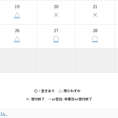
19
20
21
△
×
×
26
27
28
△
○
○
〇：空きあり △: 残りわずか
×: 受付終了 －or空白: 休業日or受付終了
さい。