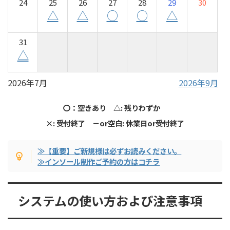
24
25
26
27
28
29
30
△
△
○
○
△
31
△
2026年7月
2026年9月
〇：空きあり △: 残りわずか
×: 受付終了 －or空白: 休業日or受付終了
≫【重要】ご新規様は必ずお読みください。
≫インソール制作ご予約の方はコチラ
システムの使い方および注意事項