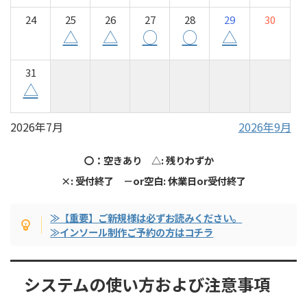
24
25
26
27
28
29
30
△
△
○
○
△
31
△
2026年7月
2026年9月
〇：空きあり △: 残りわずか
×: 受付終了 －or空白: 休業日or受付終了
≫【重要】ご新規様は必ずお読みください。
≫インソール制作ご予約の方はコチラ
システムの使い方および注意事項