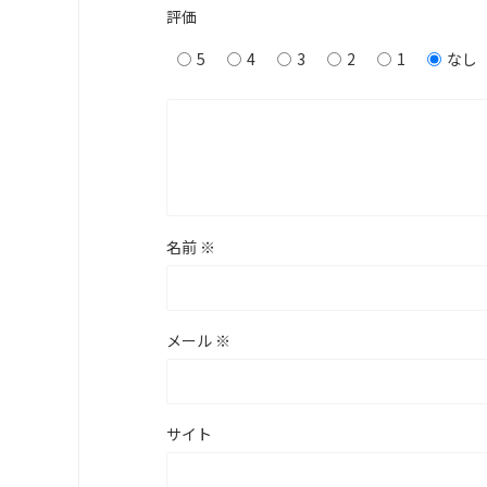
評価
5
4
3
2
1
なし
名前
※
メール
※
サイト