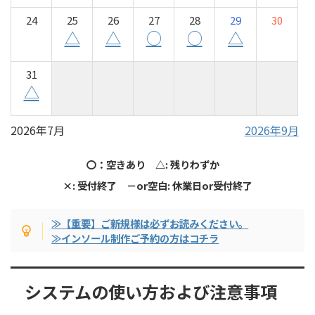
24
25
26
27
28
29
30
△
△
○
○
△
31
△
2026年7月
2026年9月
〇：空きあり △: 残りわずか
×: 受付終了 －or空白: 休業日or受付終了
≫【重要】ご新規様は必ずお読みください。
≫インソール制作ご予約の方はコチラ
システムの使い方および注意事項